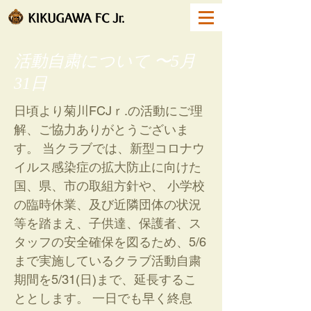
活動自粛について 〜5月
31日
日頃より菊川FCJｒ.の活動にご理
解、ご協力ありがとうございま
す。 当クラブでは、新型コロナウ
イルス感染症の拡大防止に向けた
国、県、市の取組方針や、 小学校
の臨時休業、及び近隣団体の状況
等を踏まえ、子供達、保護者、ス
タッフの安全確保を図るため、5/6
まで実施しているクラブ活動自粛
期間を5/31(日)まで、延長するこ
ととします。 一日でも早く終息