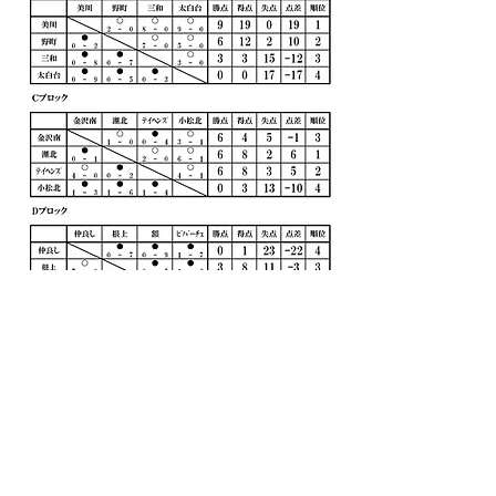
【第29回金沢学院大学杯争奪少年サッカー大会
試合結果】
＜金沢学院大学杯＞
第1位：湖北 第2位：中条 第3位：菊川
＜敢闘杯＞
​第1位：美川 第2位：野町 第3位：額