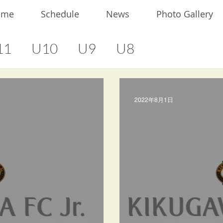
ome
Schedule
News
Photo Gallery
11
U10
U9
U8
2022年8月1日