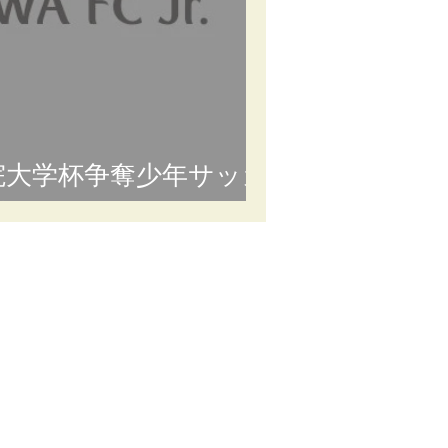
院大学杯争奪少年サッカ
て